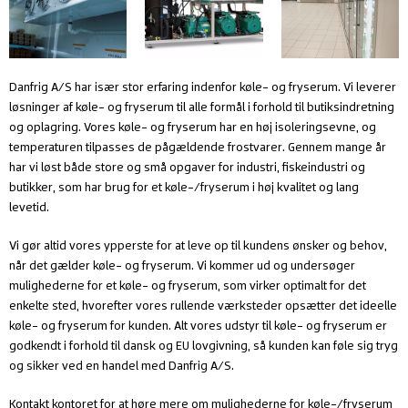
Danfrig A/S har især stor erfaring indenfor køle- og fryserum. Vi leverer
løsninger af
køle- og fryserum
til alle formål i forhold til butiksindretning
og oplagring.
Vores
køle- og fryserum
har en høj isoleringsevne, og
temperaturen tilpasses de pågældende frostvarer. Gennem mange år
har vi løst både store og små opgaver for industri, fiskeindustri og
butikker, som har brug for et køle-/fryserum i høj kvalitet og lang
levetid.
Vi gør altid vores ypperste for at leve op til kundens ønsker og behov,
når det gælder
køle- og fryserum
.
Vi kommer ud og undersøger
mulighederne for et
køle- og fryserum
, som virker optimalt for det
enkelte sted, hvorefter vores rullende værksteder opsætter det ideelle
køle- og fryserum
for kunden. Alt vores udstyr til
køle- og fryserum
er
godkendt i forhold til dansk og EU lovgivning, så kunden kan føle sig tryg
og sikker ved en handel med Danfrig A/S.
Kontakt kontoret for at høre mere om mulighederne for køle-/fryserum