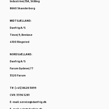
Industrivej 15A, Stilling
8660 Skanderborg
MIDTSJÆLLAND:
Danfrig A/S
Tinvej 9, Benløse
4100 Ringsted
NORDSJÆLLAND:
Danfrig A/S
Farum Gydevej 77
3520 Farum
Tlf: (+45) 8628 3899
CVR: 3396 5281
E-mail: service@danfrig.dk
E-mail: salg@danfrig.dk