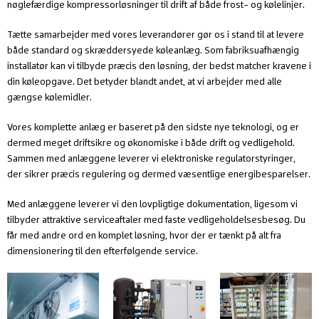
nøglefærdige kompressorløsninger til drift af både frost- og kølelinjer.
Tætte samarbejder med vores leverandører gør os i stand til at levere
både standard og skræddersyede køleanlæg. Som fabriksuafhængig
installatør kan vi tilbyde præcis den løsning, der bedst matcher kravene i
din køleopgave. Det betyder blandt andet, at vi arbejder med alle
gængse kølemidler.
Vores komplette anlæg er baseret på den sidste nye teknologi, og er
dermed meget driftsikre og økonomiske i både drift og vedligehold.
Sammen med anlæggene leverer vi elektroniske regulatorstyringer,
der sikrer præcis regulering og dermed væsentlige energibesparelser.
Med anlæggene leverer vi den lovpligtige dokumentation, ligesom vi
tilbyder attraktive serviceaftaler med faste vedligeholdelsesbesøg. Du
får med andre ord en komplet løsning, hvor der er tænkt på alt fra
dimensionering til den efterfølgende service.