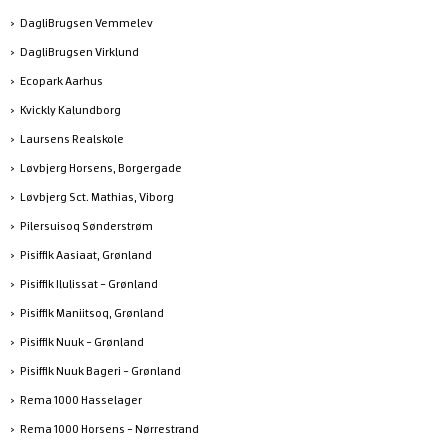
DagliBrugsen Vemmelev
DagliBrugsen Virklund
Ecopark Aarhus
Kvickly Kalundborg
Laursens Realskole
Løvbjerg Horsens, Borgergade
Løvbjerg Sct. Mathias, Viborg
Pilersuisoq Sønderstrøm
Pisiffik Aasiaat, Grønland
Pisiffik Ilulissat - Grønland
Pisiffik Maniitsoq, Grønland
Pisiffik Nuuk - Grønland
Pisiffik Nuuk Bageri - Grønland
Rema 1000 Hasselager
Rema 1000 Horsens - Nørrestrand