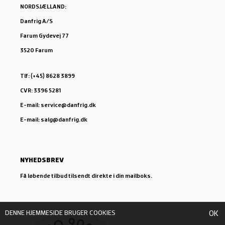
NORDSJÆLLAND:
Danfrig A/S
Farum Gydevej 77
3520 Farum
Tlf: (+45) 8628 3899
CVR: 3396 5281
E-mail: service@danfrig.dk
E-mail: salg@danfrig.dk
NYHEDSBREV
Få løbende tilbud tilsendt direkte i din mailboks.
DENNE HJEMMESIDE BRUGER COOKIES
OK