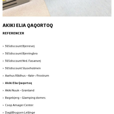
AKIKI ELIA QAQORTOQ
REFERENCER
365discount Bjerrevej
365discount Bjerringbro
365discount Nrd. Fasanvej
365discount Sluseholmen
Aarhus Rådhus - Køle-/frostrum
Akiki Elia Qaqortoq
Akiki Nuuk - Grønland
Bøgebjerg - Glamping domes
Coop Amager Center
DagliBrugsen Lellinge