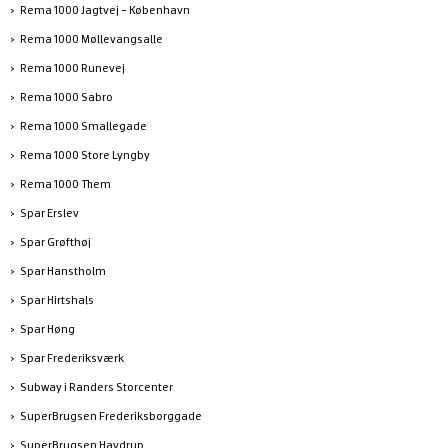
Rema 1000 Jagtvej - København
Rema 1000 Møllevangsalle
Rema 1000 Runevej
Rema 1000 Sabro
Rema 1000 Smallegade
Rema 1000 Store Lyngby
Rema 1000 Them
Spar Erslev
Spar Grøfthøj
Spar Hanstholm
Spar Hirtshals
Spar Høng
Spar Frederiksværk
Subway i Randers Storcenter
SuperBrugsen Frederiksborggade
SuperBrugsen Havdrup