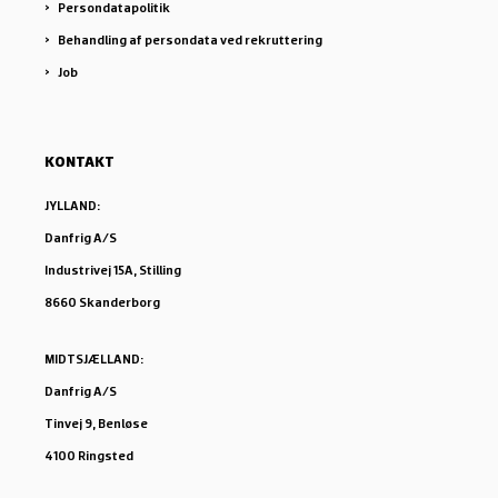
Persondatapolitik
Behandling af persondata ved rekruttering
Job
KONTAKT
JYLLAND:
Danfrig A/S
Industrivej 15A, Stilling
8660 Skanderborg
MIDTSJÆLLAND:
Danfrig A/S
Tinvej 9, Benløse
4100 Ringsted