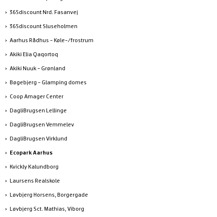
365discount Nrd. Fasanvej
365discount Sluseholmen
Aarhus Rådhus - Køle-/frostrum
Akiki Elia Qaqortoq
Akiki Nuuk - Grønland
Bøgebjerg - Glamping domes
Coop Amager Center
DagliBrugsen Lellinge
DagliBrugsen Vemmelev
DagliBrugsen Virklund
Ecopark Aarhus
Kvickly Kalundborg
Laursens Realskole
Løvbjerg Horsens, Borgergade
Løvbjerg Sct. Mathias, Viborg