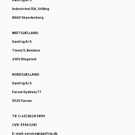
Industrivej 15A, Stilling
8660 Skanderborg
MIDTSJÆLLAND:
Danfrig A/S
Tinvej 9, Benløse
4100 Ringsted
NORDSJÆLLAND:
Danfrig A/S
Farum Gydevej 77
3520 Farum
Tlf: (+45) 8628 3899
CVR: 3396 5281
E-mail: service@danfrig.dk